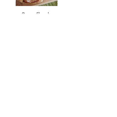
Rosca Flor de
castanhas e
passas
R$ 18
Pão integral de
azeite
R$ 18