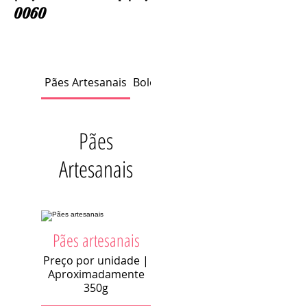
0060
Pães Artesanais
Bolos especiais
Doces
Pães
Artesanais
Pães artesanais
Preço por unidade |
Aproximadamente
350g